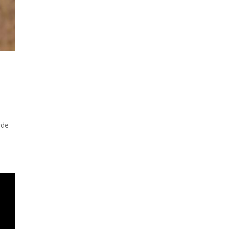
a
rde