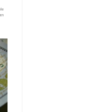
ôle
 en