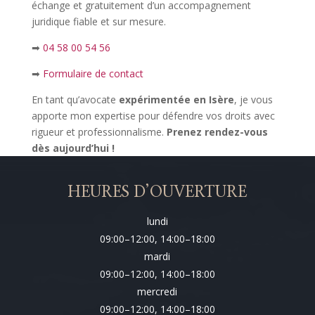
échange et gratuitement d’un accompagnement
juridique fiable et sur mesure.
➡
04 58 00 54 56
➡
Formulaire de contact
En tant qu’avocate
expérimentée en Isère
, je vous
apporte mon expertise pour défendre vos droits avec
rigueur et professionnalisme.
Prenez rendez-vous
dès aujourd’hui !
HEURES D’OUVERTURE
lundi
09:00–12:00, 14:00–18:00
mardi
09:00–12:00, 14:00–18:00
mercredi
09:00–12:00, 14:00–18:00