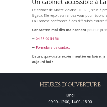
Un cabinet accessible à La
Le cabinet de Maître Violaine DETRIE, situé à p
légaux. Elle reçoit sur rendez-vous pour répond
La Tronche confrontés à des difficultés d’ordre fa
Contactez-moi dès maintenant
pour un prem
➡
04 58 00 54 56
➡
Formulaire de contact
En tant qu’avocate
expérimentée en Isère
, j
aujourd’hui !
HEURES D’OUVERTURE
lundi
09:00–12:00, 14:00–18:00