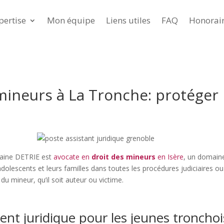
pertise
Mon équipe
Liens utiles
FAQ
Honorai
mineurs à La Tronche: protéger 
olaine DETRIE est
avocate en
droit des mineurs
en Isère
, un domaine 
adolescents et leurs familles dans toutes les procédures judiciaires 
r du mineur, qu’il soit auteur ou victime.
t juridique pour les jeunes tronchoi