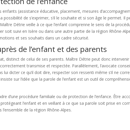
otection de l’enfance
es enfants (assistance éducative, placement, mesures d’accompagnem
la possibilité de s’exprimer, s’il le souhaite et si son âge le permet. I
Maître Détrie veille à ce que l’enfant comprenne le sens de la procéd
r soit suivi en Isère ou dans une autre partie de la région Rhône-Alpes,
émotions et ses souhaits dans un cadre sécurisé.
uprès de l’enfant et des parents
, distinct de celui de ses parents. Maître Détrie peut donc intervenir 
t correctement transmise et respectée. Parallèlement, l’avocate consei
pas lui dicter ce qu’il doit dire, respecter son ressenti même s’il ne c
insiste sur l’idée que la parole de l’enfant est un outil de compréhen
 cadre d’une procédure familiale ou de protection de l’enfance. Être 
 protégeant l’enfant et en veillant à ce que sa parole soit prise en c
s l’ensemble de la région Rhône-Alpes.