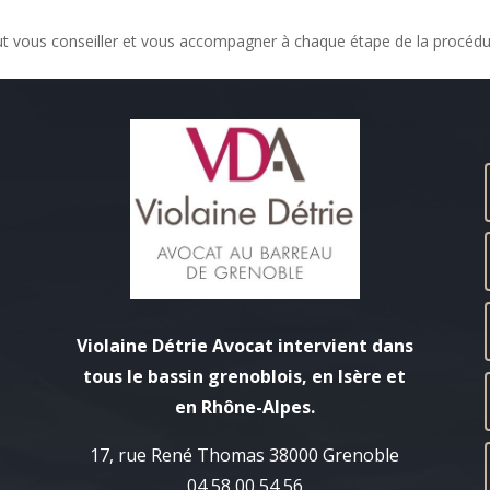
t vous conseiller et vous accompagner à chaque étape de la procédu
Violaine Détrie Avocat intervient dans
tous le bassin grenoblois, en Isère et
en Rhône-Alpes.
17, rue René Thomas 38000 Grenoble
04 58 00 54 56