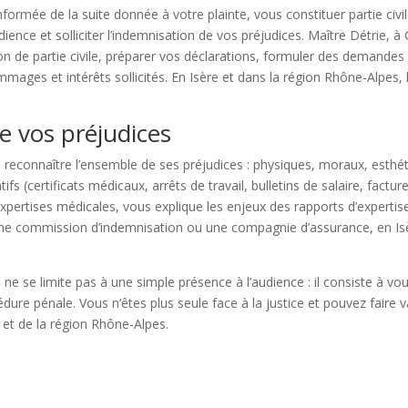
informée de la suite donnée à votre plainte, vous constituer partie ci
dience et solliciter l’indemnisation de vos préjudices. Maître Détrie,
ion de partie civile, préparer vos déclarations, formuler des demandes d
mmages et intérêts sollicités. En Isère et dans la région Rhône-Alpes, 
e vos préjudices
ire reconnaître l’ensemble de ses préjudices : physiques, moraux, esthét
ifs (certificats médicaux, arrêts de travail, bulletins de salaire, factu
pertises médicales, vous explique les enjeux des rapports d’expertis
, une commission d’indemnisation ou une compagnie d’assurance, en I
 se limite pas à une simple présence à l’audience : il consiste à vou
ure pénale. Vous n’êtes plus seule face à la justice et pouvez faire v
e et de la région Rhône-Alpes.