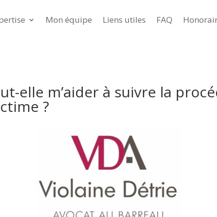
pertise
Mon équipe
Liens utiles
FAQ
Honorai
-elle m’aider à suivre la procé
ictime ?