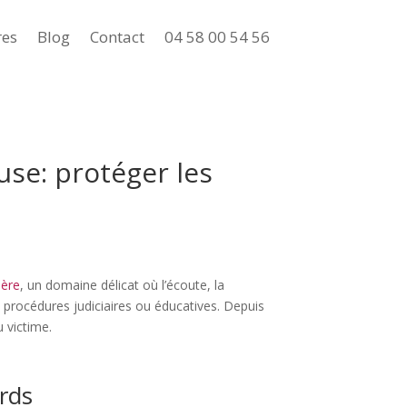
res
Blog
Contact
04 58 00 54 56
use: protéger les
sère
, un domaine délicat où l’écoute, la
s procédures judiciaires ou éducatives. Depuis
u victime.
rds