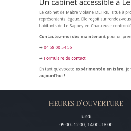
Un cabinet accessible à Le
Le cabinet de Maître Violaine DETRIE, situé à p
représentants légaux. Elle reçoit sur rendez-vo
habitants de Le Sappey-en-Chartreuse confrontés à
Contactez-moi dès maintenant
pour un prem
➡
04 58 00 54 56
➡
Formulaire de contact
En tant qu’avocate
expérimentée en Isère
, j
aujourd’hui !
HEURES D’OUVERTURE
lundi
09:00–12:00, 14:00–18:00