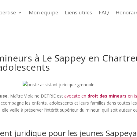
pertise
Mon équipe
Liens utiles
FAQ
Honorai
mineurs à Le Sappey-en-Chartre
 adolescents
euse
, Maître Violaine DETRIE est
avocate en
droit des mineurs
en I
le accompagne les enfants, adolescents et leurs familles dans toutes le
e veille à préserver l’intérêt supérieur du mineur, qu’il soit auteur o
t juridique pour les jeunes Sappeya