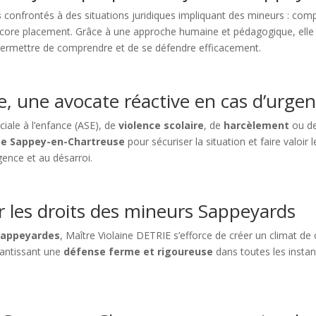
s
confrontés à des situations juridiques impliquant des mineurs : com
encore placement. Grâce à une approche humaine et pédagogique, elle 
 permettre de comprendre et de se défendre efficacement.
, une avocate réactive en cas d’urgen
ciale à l’enfance (ASE), de
violence scolaire
, de
harcèlement
ou d
Le Sappey-en-Chartreuse
pour sécuriser la situation et faire valoir
gence et au désarroi.
 les droits des mineurs Sappeyards
Sappeyardes
, Maître Violaine DETRIE s’efforce de créer un climat de
arantissant une
défense ferme et rigoureuse
dans toutes les insta