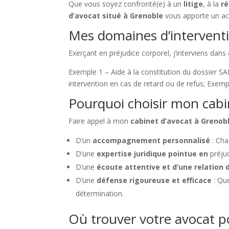
Que vous soyez confronté(e) à un
litige
, à la
ré
d’avocat situé à Grenoble
vous apporte un ac
Mes domaines d’interventi
Exerçant en préjudice corporel, j’interviens dan
Exemple 1 – Aide à la constitution du dossier S
intervention en cas de retard ou de refus; Exemple
Pourquoi choisir mon cabin
Faire appel à mon
cabinet d’avocat à Grenob
D’un
accompagnement personnalisé
: Cha
D’une
expertise juridique pointue en
préju
D’une
écoute attentive et d’une relation 
D’une
défense rigoureuse et efficace
: Que
détermination.
Où trouver votre avocat po